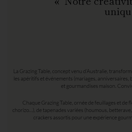
« Notre créativi
uniqu
La Grazing Table, concept venu d’Australie, transform
les apéritifs et événements (mariages, anniversaires,
et gourmandises maison. Convivia
Chaque Grazing Table, ornée de feuillages et de f
chorizo…), de tapenades variées (houmous, betterave, 
crackers assortis pour une expérience gourm