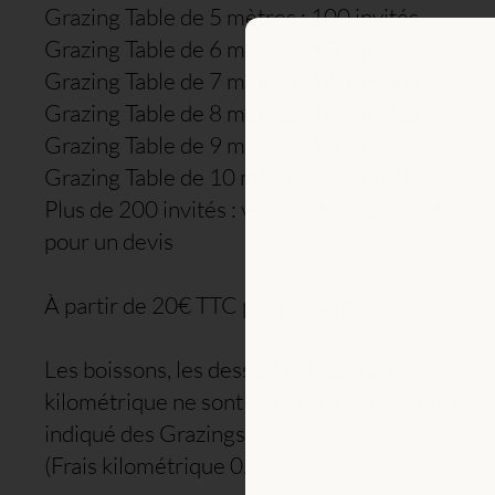
Grazing Table de 5 mètres : 100 invités
Grazing Table de 6 mètres : 120 invités
Grazing Table de 7 mètres : 140 invités
Grazing Table de 8 mètres : 160 invités
Grazing Table de 9 mètres : 180 invités
Grazing Table de 10 mètres : 200 invités
Plus de 200 invités : veuillez nous contacter
pour un devis
À partir de 20€ TTC par personne.
Les boissons, les desserts et les frais
kilométrique ne sont pas inclus dans le tarif
indiqué des Grazings
(Frais kilométrique 0.60€ TTC du km).