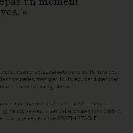
e repas un moment
ves. »
ées aux saisons et aux produits choisis. Parfaite pour
de charcuteries, fromages, fruits, légumes, tapenades,
ur de cette expérience gustative.
ource…), de charcuteries (rosette, jambon Serrano,
 légumes de saison. Le tout est accompagné de pains et
 vous, pour agrémenter votre GRAZING TABLE !