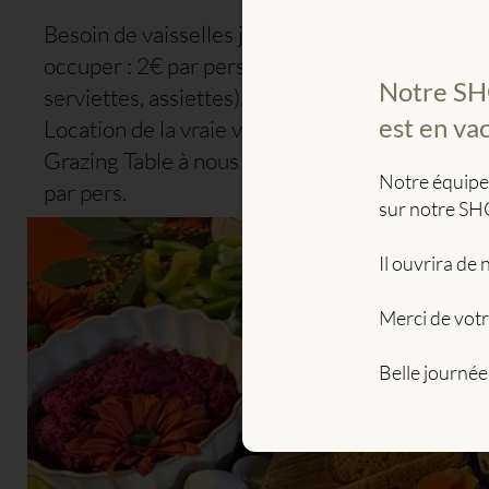
Besoin de vaisselles jetables, on peut s’en
occuper : 2€ par personne (couverts,
Notre SHO
serviettes, assiettes).
est en va
Location de la vraie vaisselle intégrée dans la
Grazing Table à nous rendre propre : 1.5€
Notre équipe
par pers.
sur notre S
Il ouvrira de
Merci de vot
Belle journée